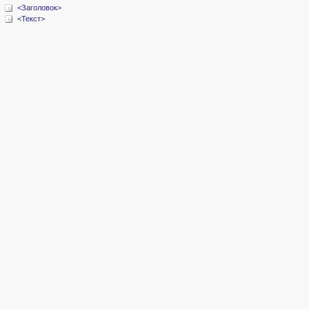
<Заголовок>
<Текст>