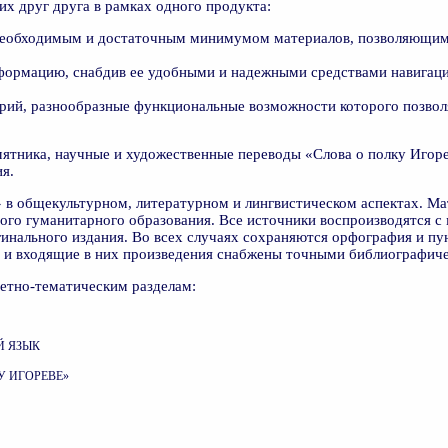
их друг друга в рамках одного продукта:
необходимым и достаточным минимумом материалов, позволяющим 
формацию, снабдив ее удобными и надежными средствами навигац
ий, разнообразные функциональные возможности которого позвол
ятника, научные и художественные переводы «Слова о полку Игорев
я.
 в общекультурном, литературном и лингвистическом аспектах. М
го гуманитарного образования. Все источники воспроизводятся с 
инального издания. Во всех случаях сохраняются орфография и пун
 и входящие в них произведения снабжены точными библиографич
етно-тематическим разделам:
Й ЯЗЫК
У ИГОРЕВЕ»