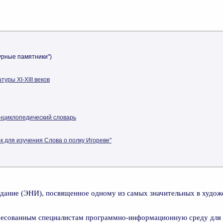
урные памятники")
туры XI-XIII веков
 энциклопедический словарь
ик для изучения Слова о полку Игореве"
здание (ЭНИ), посвященное одному из самых значительных в худо
ресованным специалистам программно-информационную среду для 