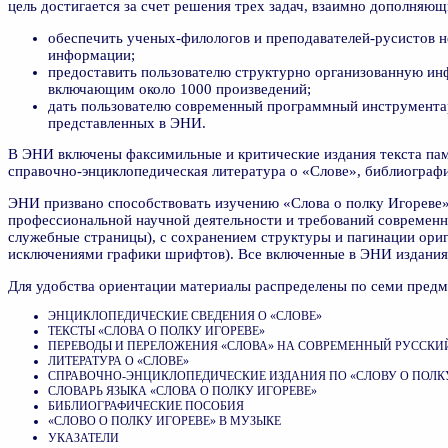
цель достигается за счет решения трех задач, взаимно дополняющ
обеспечить ученых-филологов и преподавателей-русистов 
информации;
предоставить пользователю структурно организованную ин
включающим около 1000 произведений;
дать пользователю современный программный инструментар
представленных в ЭНИ.
В ЭНИ включены факсимильные и критические издания текста пам
справочно-энциклопедическая литература о «Слове», библиографи
ЭНИ призвано способствовать изучению «Слова о полку Игореве»
профессиональной научной деятельности и требований современно
служебные страницы), с сохранением структуры и пагинации ориг
исключениями графики шрифтов). Все включенные в ЭНИ издания
Для удобства ориентации материалы распределены по семи предм
ЭНЦИКЛОПЕДИЧЕСКИЕ СВЕДЕНИЯ О «СЛОВЕ»
ТЕКСТЫ «СЛОВА О ПОЛКУ ИГОРЕВЕ»
ПЕРЕВОДЫ И ПЕРЕЛОЖЕНИЯ «СЛОВА» НА СОВРЕМЕННЫЙ РУССКИ
ЛИТЕРАТУРА О «СЛОВЕ»
СПРАВОЧНО-ЭНЦИКЛОПЕДИЧЕСКИЕ ИЗДАНИЯ ПО «СЛОВУ О ПОЛК
СЛОВАРЬ ЯЗЫКА «СЛОВА О ПОЛКУ ИГОРЕВЕ»
БИБЛИОГРАФИЧЕСКИЕ ПОСОБИЯ
«СЛОВО О ПОЛКУ ИГОРЕВЕ» В МУЗЫКЕ
УКАЗАТЕЛИ