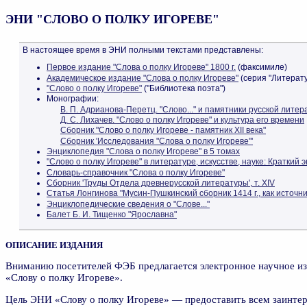
ЭНИ "СЛОВО О ПОЛКУ ИГОРЕВЕ"
В настоящее время в ЭНИ полными текстами представлены:
Первое издание "Слова о полку Игореве" 1800 г.
(факсимиле)
Академическое издание "Слова о полку Игореве"
(серия "Литерат
"Слово о полку Игореве"
("Библиотека поэта")
Монографии:
В. П. Адрианова-Перетц. "Слово..." и памятники русской литера
Д. С. Лихачев. "Слово о полку Игореве" и культура его времени
Сборник "Слово о полку Игореве - памятник XII века"
Сборник 'Исследования "Слова о полку Игореве"'
Энциклопедия "Слова о полку Игореве" в 5 томах
"Слово о полку Игореве" в литературе, искусстве, науке: Краткий
Словарь-справочник "Слова о полку Игореве"
Сборник 'Труды Отдела древнерусской литературы', т. XIV
Статья Лонгинова "Мусин-Пушкинский сборник 1414 г., как источн
Энциклопедические сведения о "Слове..."
Балет Б. И. Тищенко "Ярославна"
ОПИСАНИЕ ИЗДАНИЯ
Вниманию посетителей ФЭБ предлагается электронное научное и
«Слову о полку Игореве».
Цель ЭНИ «Слову о полку Игореве» — предоставить всем заинте