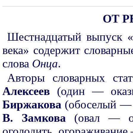
ОТ 
Шестнадцатый выпуск «
века» содержит словарны
слова
Онца
.
Авторы словарных стат
Алексеев
(один — окази
Биржакова
(обоселый — о
В. Замкова
(овал — ов
оголодить, огораживание 