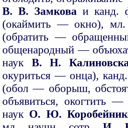
В. В. Замкова
и канд. 
(окаймить — окно), мл.
(обратить — обращенны
общенародный — объюхать
наук
В. Н. Калиновск
окуриться — онца), канд
(обол — оборыш, обстоя
объявиться, окогтить — 
наук
О. Ю. Коробейник
мл. научн. сотр.
И. 