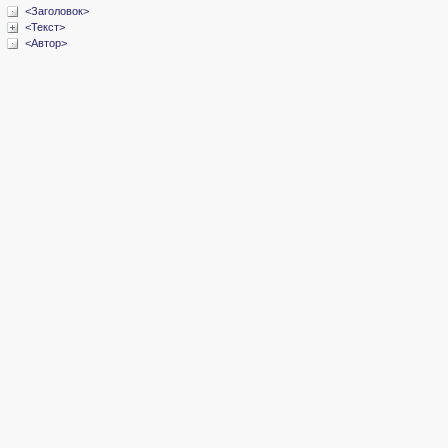
<Заголовок>
<Текст>
<Автор>