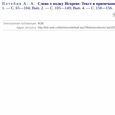
Потебня А. А.
Слово о полку Игореве: Текст и примечан
1. — С. 65—104; Вып. 2. — С. 105—149; Вып. 4. — С. 150—156.
Электронная публикация:
ФЭБ
Адрес ресурса:
http://feb-web.ru/feb/slovo/default.asp?/feb/slovo/texts/-pot18