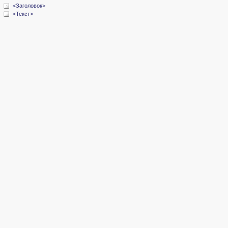
<Заголовок>
<Текст>