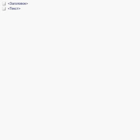
<Заголовок>
<Текст>