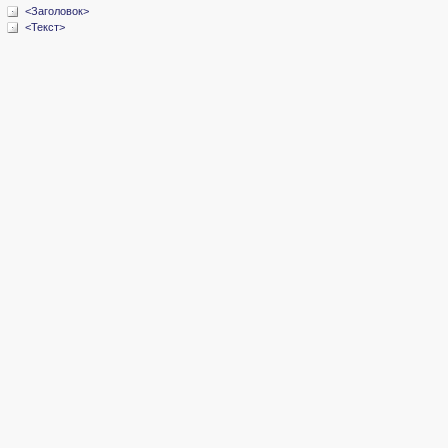
<Заголовок>
<Текст>