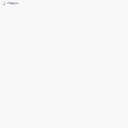
<Текст>