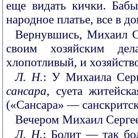
еще видать кички. Баб
народное платье, все в д
Вернувшись, Михаил С
своим хозяйским дел
хлопотливый, и хозяйство
Л. Н.
: У Михаила Серг
сансара
, суета житейска
(«Сансара» — санскритск
Вечером Михаил Сергее
Л. Н.
: Болит — так бо