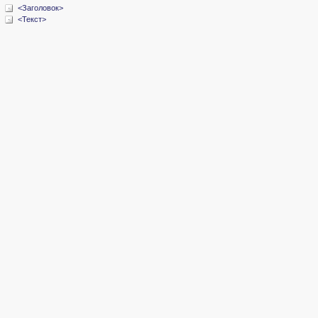
<Заголовок>
<Текст>