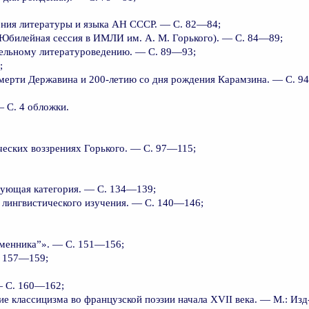
ния литературы и языка АН СССР. — С. 82—84;
(Юбилейная сессия в ИМЛИ им. А. М. Горького). — С. 84—89;
ельному литературоведению. — С. 89—93;
;
мерти Державина и 200-летию со дня рождения Карамзина. — С. 9
— С. 4 обложки.
ческих воззрениях Горького. — С. 97—115;
рующая категория. — С. 134—139;
 лингвистического изучения. — С. 140—146;
еменника”». — С. 151—156;
. 157—159;
— С. 160—162;
ие классицизма во французской поэзии начала XVII века. — М.: Из