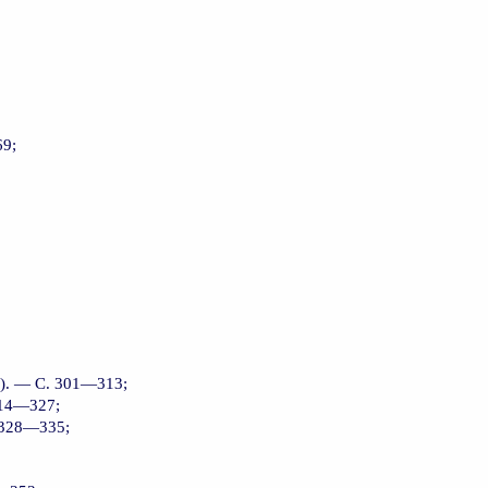
69;
ы). — С. 301—313;
314—327;
 328—335;