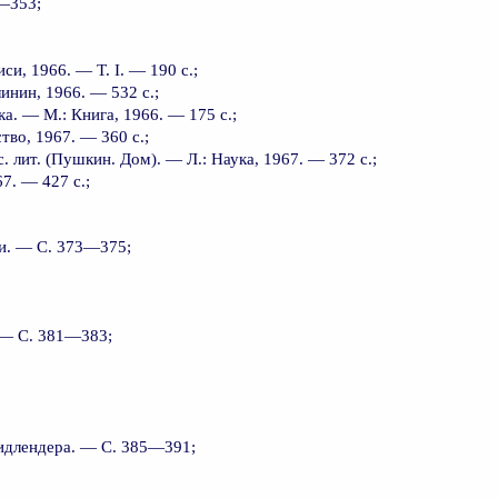
8—353;
и, 1966. — Т. I. — 190 с.;
инин, 1966. — 532 с.;
а. — М.: Книга, 1966. — 175 с.;
тво, 1967. — 360 с.;
 лит. (Пушкин. Дом). — Л.: Наука, 1967. — 372 с.;
7. — 427 с.;
си. — С. 373—375;
 — С. 381—383;
Фридлендера. — С. 385—391;