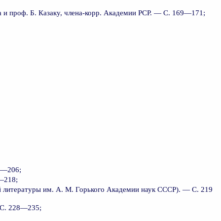
а и проф. Б. Казаку, члена-корр. Академии РСР. — С. 169—171;
3—206;
—218;
 литературы им. А. М. Горького Академии наук СССР). — С. 219
 С. 228—235;