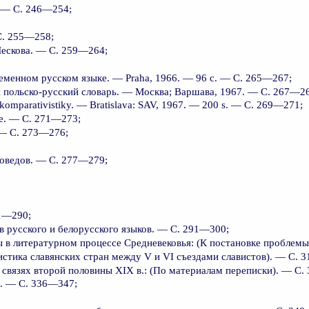
. — С. 246—254;
С. 255—258;
Лескова. — С. 259—264;
ременном русском языке. — Praha, 1966. — 96 с. — С. 265—267;
ой польско-русский словарь. — Москва; Варшава, 1967. — С. 267—2
j komparativistiky. — Bratislava: SAV, 1967. — 200 s. — С. 269—271;
е. — С. 271—273;
 — С. 273—276;
оведов. — С. 277—279;
81—290;
 русского и белорусского языков. — С. 291—300;
 в литературном процессе Средневековья: (К постановке проблем
стика славянских стран между V и VI съездами славистов). — С. 
 связях второй половины XIX в.: (По материалам переписки). — С.
. — С. 336—347;