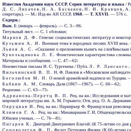
Известия Академии наук СССР. Серия литературы и языка
/ Р
Д. С. Лихачев
,
Н. А. Баскаков
,
Н. И. Кравцов
,
А
секретарь). — М.: Изд-во АН СССР,
1968
. —
Т. XXVII
. — 576 с.
Содерж.:
Вып. 1
: (январь — февраль). — С. 3—96.
Титульный лист. — С. 1 обложки;
Марков Д. Ф.
Генезис социалистических литератур и некото
Кузьмин А. И.
Военная тема в народных песнях XVIII века.
Львов А. С.
«Сказание о преложении кънигъ на словѢньскыи 
Кукольщикова Л. Е.
Фонетическая характеристика сложных
Материалы и сообщения. — С. 47—62:
Неизвестные письма И. С. Тургенева / Публ.
Л. Р. Ланского
.
Вильчинский В. П.
Н. Ф. Павлов в «Московском наблюдател
Боголюбов М. Н.
О новой арамейской надписи из Турции. 
Бабкин А. М.
Словарь Даля (1867—1967). — С. 60—62;
Рецензии. — С. 63—75:
Адрианова-Перетц В. П.
Рец. на кн.: Исследования и ма
мировой литературы им. А. М. Горького; Отв. ред. О. А. Держави
Овруцкая И.
Рец. на кн.: Наркирьер Ф. Французская революци
Климов Г. А.
Рец. на кн.: Мачавариани Г. И. Общекартвельска
Юбилеи ученых. — С. 76—81:
Пигарев К.
Дмитрий Дмитриевич Благой: (К 75-летию со дня 
Сороколетов Ф. П.
Федот Петрович Филин: (К 60-летию со