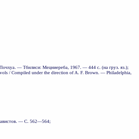
очхуа. — Тбилиси: Мецниереба, 1967. — 444 с. (на груз. яз.);
ls / Compiled under the direction of A. F. Brown. — Philadelphia,
лавистов. — С. 562—564;