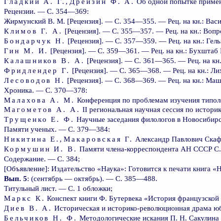
Гладкий A. Г.
,
Дрейзин Ф. А.
Об одной попытке примен
Рецензии. — С. 354—369:
Жирмунский В. М. [Рецензия]. — С. 354—355. — Рец. на кн.: Васи
Климов Г. А.
[Рецензия]. — С. 355—357. — Рец. на кн.: Вопр
Бондарчук Н.
[Рецензия]. — С. 357—359. — Рец. на кн.: Гель
Гин М. И.
[Рецензия]. — С. 359—361. — Рец. на кн.: Бухштаб 
Калашников B. А.
[Рецензия]. — С. 361—365. — Рец. на кн.:
Фридлендер Г.
[Рецензия]. — С. 365—368. — Рец. на кн.: Ли
Лесоводов Н.
[Рецензия]. — С. 368—369. — Рец. на кн.: Маши
Хроника. — С. 370—378:
Малахова А. М.
Конференция по проблемам изучения типол
Магометов А. А.
II региональная научная сессия по истор
Трущенко Е. Ф.
Научные заседания филологов в Новосибир
Памяти ученых. — С. 379—384:
Никитина Е.
,
Макаровская Г.
Александр Павлович Скаф
Кормушин И. В.
Памяти члена-корреспондента АН СССР С. Е
Содержание. — С. 384;
[Объявление]: Издательство «Наука»: Готовится к печати книга 
Вып. 5
: (сентябрь — октябрь). — С. 385—488.
Титульный лист. — С. 1 обложки;
Маркс К.
Конспект книги Ф. Бутервека «История французской п
Диев В. А.
Историческая и историко-революционная драма ю
Бельчиков Н. Ф.
Методологические искания П. Н. Сакулина