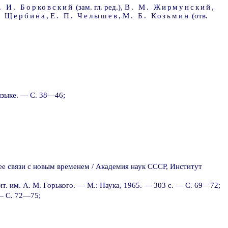
. И. Борковский
(зам. гл. ред.),
В. М. Жирмунский
,
Р. Щербина
,
Е. П. Челышев
,
М. Б. Козьмин
(отв.
языке. — С. 38—46;
 ее связи с новым временем / Академия наук СССР, Институт
т. им. А. М. Горького. — М.: Наука, 1965. — 303 с. — С. 69—72;
 — С. 72—75;