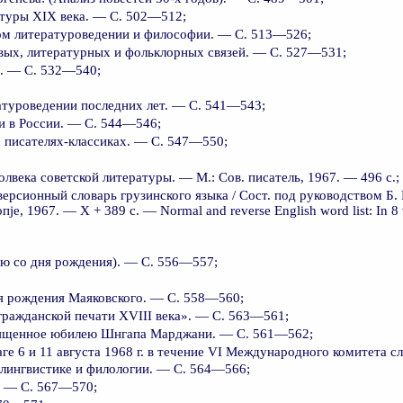
атуры XIX века. — С. 502—512;
м литературоведении и философии. — С. 513—526;
вых, литературных и фольклорных связей. — С. 527—531;
а. — С. 532—540;
атуроведении последних лет. — С. 541—543;
и в России. — С. 544—546;
писателях-классиках. — С. 547—550;
лвека советской литературы. — М.: Сов. писатель, 1967. — 496 с.;
ерсионный словарь грузинского языка / Сост. под руководством Б. П
, 1967. — X + 389 с. — Normal and reverse English word list: In 8 vo
ию со дня рождения). — С. 556—557;
ня рождения Маяковского. — С. 558—560;
гражданской печати XVIII века». — С. 563—561;
священное юбилею Шнгапа Марджани. — С. 561—562;
ге 6 и 11 августа 1968 г. в течение VI Международного комитета с
лингвистике и филологии. — С. 564—566;
. — С. 567—570;