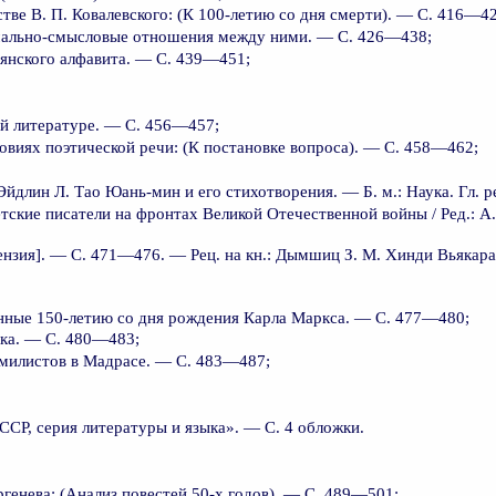
тве В. П. Ковалевского: (К 100-летию со дня смерти). — С. 416—4
мально-смысловые отношения между ними. — С. 426—438;
янского алфавита. — С. 439—451;
ой литературе. — С. 456—457;
виях поэтической речи: (К постановке вопроса). — С. 458—462;
йдлин Л. Тао Юань-мин и его стихотворения. — Б. м.: Наука. Гл. ред
тские писатели на фронтах Великой Отечественной войны / Ред.: А.
нзия]. — С. 471—476. — Рец. на кн.: Дымшиц З. М. Хинди Вьякара
нные 150-летию со дня рождения Карла Маркса. — С. 477—480;
ка. — С. 480—483;
милистов в Мадрасе. — С. 483—487;
СР, серия литературы и языка». — С. 4 обложки.
енева: (Анализ повестей 50-х годов). — С. 489—501;