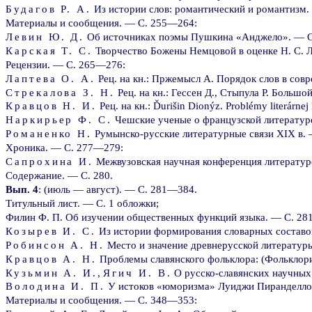
Будагов Р. А.
Из истории слов: романтический и романтизм
Материалы и сообщения. — С. 255—264:
Левин Ю. Д.
Об источниках поэмы Пушкина «Анджело». — 
Карская Т. С.
Творчество Божены Немцовой в оценке Н. С. 
Рецензии. — С. 265—276:
Лаптева О. А.
Рец. на кн.: Пржемысл А. Порядок слов в сов
Стрекалова З. Н.
Рец. на кн.: Гессен Д., Стыпула Р. Больш
Кравцов Н. И.
Рец. на кн.: Ďurišin Dionýz. Problémy literárne
Наркирьер Ф. С.
Чешские ученые о французской литератур
Романенко Н.
Румынско-русские литературные связи XIX в.
Хроника. — С. 277—279:
Сапрохина И.
Межвузовская научная конференция литератур
Содержание. — С. 280.
Вып. 4
: (июль — август). — С. 281—384.
Титульный лист. — С. 1 обложки;
Филин Ф. П. Об изучении общественных функций языка. — С. 2
Козырев И. С.
Из истории формирования словарных составов
Робинсон А. Н.
Место и значение древнерусской литературы
Кравцов А. Н.
Проблемы славянского фольклора: (Фольклори
Кузьмин А. И.
,
Ягич И. В.
О русско-славянских научных
Володина И. П.
У истоков «юморизма» Луиджи Пиранделло
Материалы и сообщения. — С. 348—353: