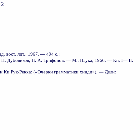
25;
. вост. лит., 1967. — 494 с.;
 Н. Дубовиков, Н. А. Трифонов. — М.: Наука, 1966. — Кн. I— II.
н Ки Рук-Рекха: («Очерки грамматики хинди»). — Дели: