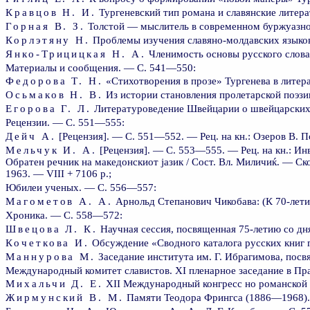
Кравцов Н. И.
Тургеневский тип романа и славянские литер
Горная В. З.
Толстой — мыслитель в современном буржуазно
Корлэтяну Н.
Проблемы изучения славяно-молдавских языко
Янко-Трицицкая Н. А.
Членимость основы русского слов
Материалы и сообщения. — С. 541—550:
Федорова Т. Н.
«Стихотворения в прозе» Тургенева в литер
Осьмаков Н. В.
Из истории становления пролетарской поэзи
Егорова Г. Л.
Литературоведение Швейцарии о швейцарских 
Рецензии. — С. 551—555:
Дейч A.
[Рецензия]. — С. 551—552. — Рец. на кн.: Озеров В. По
Мельчук И. А.
[Рецензия]. — С. 553—555. — Рец. на кн.: Инв
Обратен речник на македонскиот јазик / Сост. Вл. Миличиќ. — Скопје
1963. — VIII + 7106 p.;
Юбилеи ученых. — С. 556—557:
Магометов А. А.
Арнольд Степанович Чикобава: (К 70-лет
Хроника. — С. 558—572:
Швецова Л. К.
Научная сессия, посвященная 75-летию со д
Кочеткова И.
Обсуждение «Сводного каталога русских книг 
Маннурова М.
Заседание института им. Г. Ибрагимова, по
Международный комитет славистов. XI пленарное заседание в Пра
Михальчи Д. Е.
XII Международный конгресс но романской 
Жирмунский B. М.
Памяти Теодора Фрингса (1886—1968)