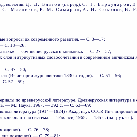
ед. коллегия:
Д. Д. Благой
(гл. ред.),
С. Г. Бархударов
,
В
. С. Мясников
,
Р. М. Самарин
,
А. Н. Соколов
,
В. 
рые вопросы их современного развития. — С. 3—17;
 — С. 18—26;
іазыкъ» — сочинение русского книжника. — С. 27—37;
 слов и атрибутивных словосочетаний в современном английском 
 — С. 47—50;
е»: (Из истории журналистики 1830-х годов). — С. 51—56;
— С. 57—59;
териалы по древнерусской литературе. Древнерусская литература в
на. — М.: Наука, 1967. — 392 с. — С. 63—69;
онная литература (1914—1924) / Акад. наук СССР. Ин-т мировой ли
я консонантная система. — Тбилиси, 1965. — 135 с. (на груз. яз.).
рождения). — С. 76—78;
 дня рождения). — С. 79—81;