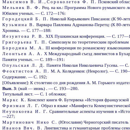
Максимов В. И.
,
Сороколетов Ф. П.
Псковский облас
Мельник В. Ф.
Рец. на кн.: Программа Нового румынского ли
Юбилеи ученых. — С. 172—176:
Городецкий Б. П.
Николай Кирьякович Пиксанов: (К 90-лет
Кузьмина В.
Варвара Павловна Адрианова-Перетц: (К 80-лет
Хроника. — С. 177—188:
Иезуитова Р. В.
XIX Пушкинская конференция. — С. 177—1
Григорьева Т. П.
Симпозиум по теоретическим проблемам 
Бородина М. А.
III конференция по романскому языкознан
Леонтьев А. А.
X Международный съезд лингвистов в Бухар
Памяти ученых. — С. 189—191:
Опульская Л. Д.
Памяти Николая Николаевича Гусева. — С
Феоктистов А. П.
М. А. Коляденков: (Некролог). — С. 190
Содержание. — С. 192;
[Объявление]: К столетию со дня рождения А. М. Горького издате
Вып. 3
: (май — июнь) . — С. 193—280.
Титульный лист. — С. 1 обложки;
Маркс К.
Конспект книги Ф. Бутервека «История французской 
Фризман Л. Г.
Образ в языке «Манифеста Коммунистической 
Неупокоева И. Г.
Сравнительные аспекты изучения в «Исто
—227;
Мартинович Нико С.
(Югославия) Черногорский писатель 
Иванов Вяч. В.
Лингвистика и гуманитарные проблемы сем