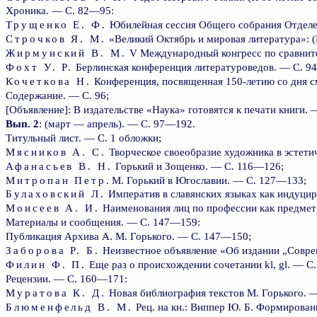
Хроника. — С. 82—95:
Трущенко Е. Ф.
Юбилейная сессия Общего собрания Отделе
Строчков Я. М.
«Великий Октябрь и мировая литература»: 
Жирмунский В. М.
V Международный конгресс по сравнит
Фохт У. Р.
Берлинская конференция литературоведов. — С. 94
Кочеткова Н.
Конференция, посвященная 150-летию со дня с
Содержание. — С. 96;
[Объявление]: В издательстве «Наука» готовятся к печати книги. 
Вып. 2
: (март — апрель). — С. 97—192.
Титульный лист. — С. 1 обложки;
Мясников А. С.
Творческое своеобразие художника в эстети
Афанасьев В. Н.
Горький и Зощенко. — С. 116—126;
Митропан Петр
. М. Горький в Югославии. — С. 127—133;
Булаховский Л.
Императив в славянских языках как индуци
Моисеев А. И.
Наименования лиц по профессии как предмет
Материалы и сообщения. — С. 147—159:
Публикация Архива А. М. Горького. — С. 147—150;
Заборова Р. Б.
Неизвестное объявление «Об издании „Совр
Филин Ф. П.
Еще раз о происхождении сочетании kl, gl. — С
Рецензии. — С. 160—171:
Муратова К. Д.
Новая библиография текстов М. Горького. 
Блюменфельд В. М.
Рец. на кн.: Виппер Ю. Б. Формирован