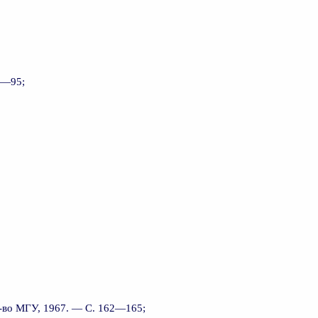
4—95;
д-во МГУ, 1967. — С. 162—165;