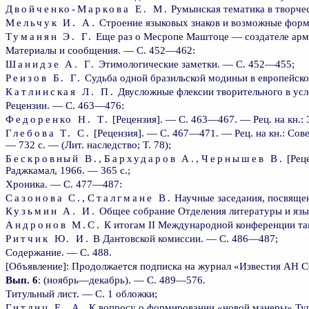
Двойченко-Маркова Е. М.
Румынская тематика в творчес
Мельчук И. А.
Строение языковых знаков и возможные фор
Туманян Э. Г.
Еще раз о Месропе Маштоце — создателе арм
Материалы и сообщения. — С. 452—462:
Шанидзе A. Г.
Этимологические заметки. — С. 452—455;
Реизов Б. Г.
Судьба одной бразильской модиньи в европейск
Катлинская Л. П.
Двусложные флексии творительного в усло
Рецензии. — С. 463—476:
Федоренко Н. Т.
[Рецензия]. — С. 463—467. — Рец. на кн.: Э
Глебова Т. С.
[Рецензия]. — С. 467—471. — Рец. на кн.: Сове
— 732 с. — (Лит. наследство; Т. 78);
Бескровный В.
,
Бархударов А.
,
Чернышев В.
[Реце
Раджкамал, 1966. — 365 с.;
Хроника. — С. 477—487:
Сазонова С.
,
Сталгмане В.
Научные заседания, посвяще
Кузьмин А. И.
Общее собрание Отделения литературы и язы
Андронов М.С.
К итогам II Международной конференции та
Ритчик Ю. И.
В Дантовской комиссии. — С. 486—487;
Содержание. — С. 488.
[Объявление]: Продолжается подписка на журнал «Известия АН СС
Вып. 6
: (ноябрь—декабрь). — С. 489—576.
Титульный лист. — С. 1 обложки;
Гитлиц Е. А.
К вопросу о формировании «новой манеры» Тург