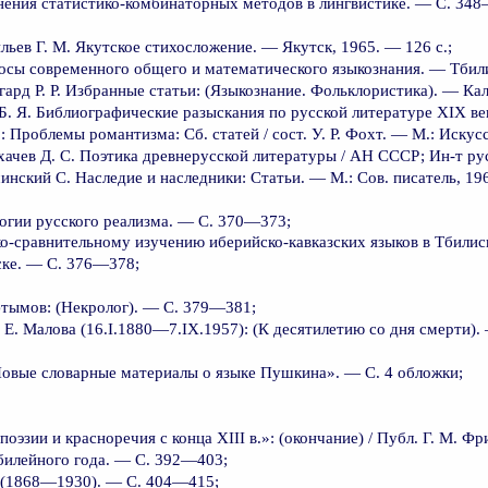
ения статистико-комбинаторных методов в лингвистике. — С. 34
льев Г. М. Якутское стихосложение. — Якутск, 1965. — 126 с.;
осы современного общего и математического языкознания. — Тбилис
гард P. P. Избранные статьи: (Языкознание. Фольклористика). — Кал
Б. Я. Библиографические разыскания по русской литературе XIX век
 Проблемы романтизма: Сб. статей / сост. У. Р. Фохт. — М.: Искусс
хачев Д. С. Поэтика древнерусской литературы / АН СССР; Ин-т рус.
нский С. Наследие и наследники: Статьи. — М.: Сов. писатель, 196
огии русского реализма. — С. 370—373;
ико-сравнительному изучению иберийско-кавказских языков в Тбили
ске. — С. 376—378;
тымов: (Некролог). — С. 379—381;
. Малова (16.I.1880—7.IX.1957): (К десятилетию со дня смерти).
«Новые словарные материалы о языке Пушкина». — С. 4 обложки;
оэзии и красноречия с конца XIII в.»: (окончание) / Публ. Г. М. 
билейного года. — С. 392—403;
 (1868—1930). — С. 404—415;