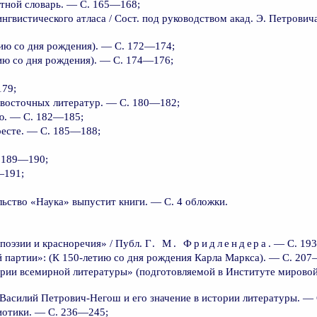
тной словарь. — С. 165—168;
нгвистического атласа / Сост. под руководством акад. Э. Петрович
ию со дня рождения). — С. 172—174;
ию со дня рождения). — С. 174—176;
79;
восточных литератур. — С. 180—182;
ию. — С. 182—185;
есте. — С. 185—188;
. 189—190;
—191;
льство «Наука» выпустит книги. — С. 4 обложки.
поэзии и красноречия» / Публ.
Г. М. Фридлендера
. — С. 19
партии»: (К 150-летию со дня рождения Карла Маркса). — С. 207
рии всемирной литературы» (подготовляемой в Институте мировой
Василий Петрович-Негош и его значение в истории литературы. —
иотики. — С. 236—245;