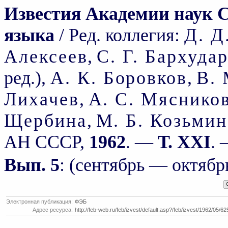
Известия Академии наук 
языка
/ Ред. коллегия:
Д. Д
Алексеев
,
С. Г. Бархуда
ред.),
А. К. Боровков
,
В.
Лихачев
,
А. С. Мяснико
Щербина
,
М. Б. Козьми
АН СССР,
1962
. —
Т. XXI
. 
Вып. 5
: (сентябрь — октябр
Электронная публикация:
ФЭБ
Адрес ресурса:
http://feb-web.ru/feb/izvest/default.asp?/feb/izvest/1962/05/62