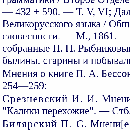
— 432 + 590. — Т. V, VI; Да
Великорусского языка / Об
словесности. — М., 1861. —
собранные П. Н. Рыбниковым
былины, старины и побываль
Мнения о книге П. А. Бессо
254—259:
Срезневский И. И.
Мнени[
"Калики перехожие". — Стб
Билярский П. С.
Мнени[е]