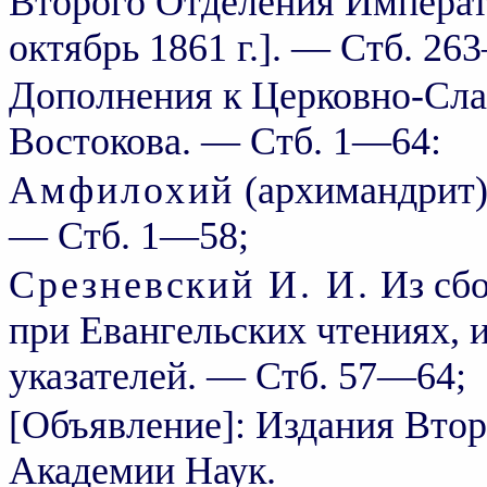
Второго Отделения Императ
октябрь 1861 г.]. — Стб. 26
Дополнения к Церковно-Сла
Востокова. — Стб. 1—64:
Амфилохий
(архимандрит)
— Стб. 1—58;
Срезневский И. И.
Из сбо
при Евангельских чтениях, 
указателей. — Стб. 57—64;
[Объявление]: Издания Вто
Академии Наук.