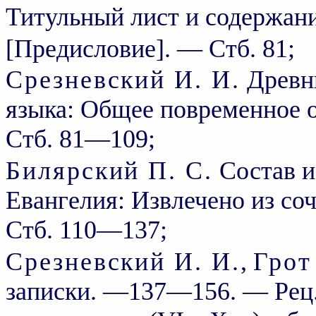
Титульный лист и содержани
[Предисловие]. — Стб. 81;
Срезневский И. И.
Древни
языка: Общее повременное 
Стб. 81—109;
Билярский П. С.
Состав и
Евангелия: Извлечено из соч
Стб. 110—137;
Срезневский И. И.
,
Грот
записки. —137—156. — Рец.