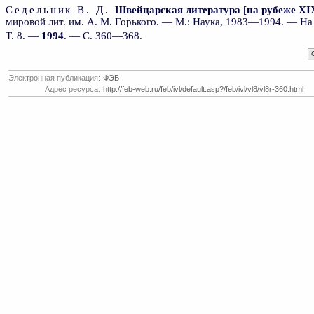
Седельник В. Д.
Швейцарская литература [на рубеже XI
мировой лит. им. А. М. Горького. — М.: Наука, 1983—1994. — На т
Т. 8. —
1994
. — С. 360—368.
Электронная публикация:
ФЭБ
Адрес ресурса:
http://feb-web.ru/feb/ivl/default.asp?/feb/ivl/vl8/vl8r-360.html