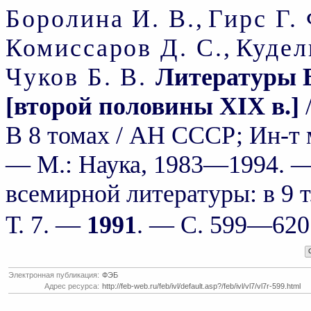
Боролина И. В.
,
Гирс Г. 
Комиссаров Д. С.
,
Кудел
Чуков Б. В.
Литературы Б
[второй половины XIX в.]
/
В 8 томах / АН СССР; Ин-т м
— М.: Наука, 1983—1994. — 
всемирной литературы: в 9 т
Т. 7. —
1991
. — С. 599—620
Электронная публикация:
ФЭБ
Адрес ресурса:
http://feb-web.ru/feb/ivl/default.asp?/feb/ivl/vl7/vl7r-599.html