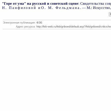
"Горе от ума" на русской и советской сцене
: Свидетельства совр
Н. Панфиловой
и
О. М. Фельдмана
. — М.: Искусство
Электронная публикация:
ФЭБ
Адрес ресурса:
http://feb-web.ru/feb/griboed/default.asp?/feb/griboed/critics/t