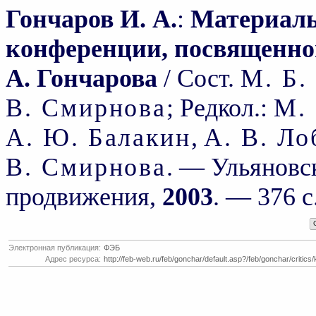
Гончаров И. А.
:
Материал
конференции, посвященной
А. Гончарова
/ Сост.
М. Б.
В. Смирнова
; Редкол.:
М.
А. Ю. Балакин
,
А. В. Ло
В. Смирнова
. — Ульяновс
продвижения,
2003
. — 376 с
Электронная публикация:
ФЭБ
Адрес ресурса:
http://feb-web.ru/feb/gonchar/default.asp?/feb/gonchar/critics