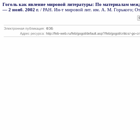
Гоголь как явление мировой литературы:
По материалам между
— 2 нояб. 2002 г.
/ РАН. Ин-т мировой лит. им. А. М. Горького; От
Электронная публикация:
ФЭБ
Адрес ресурса:
http://feb-web.ru/feb/gogol/default.asp?/feb/gogol/critics/-go-cr