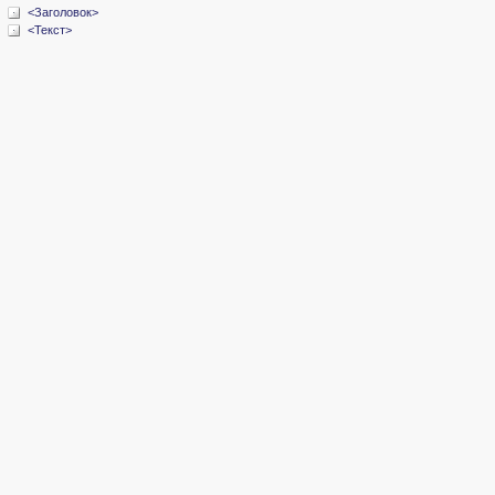
<Заголовок>
<Текст>