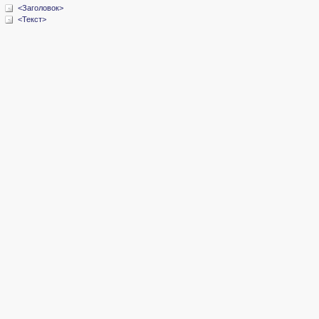
<Заголовок>
<Текст>