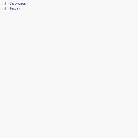
<Заголовок>
<Текст>