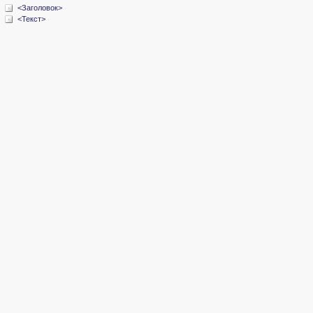
<Заголовок>
<Текст>