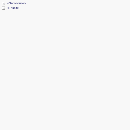
<Заголовок>
<Текст>