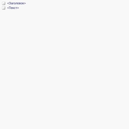
<Заголовок>
<Текст>