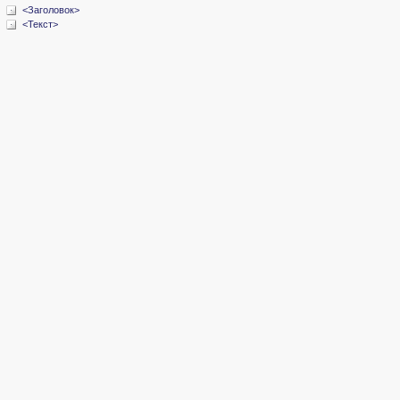
<Заголовок>
<Текст>