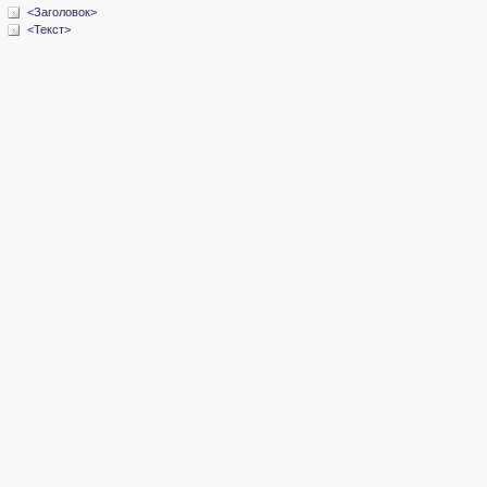
<Заголовок>
<Текст>