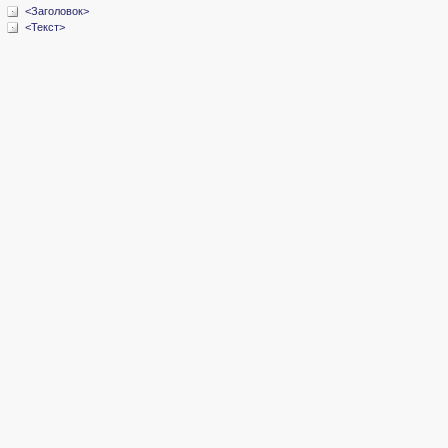
<Заголовок>
<Текст>