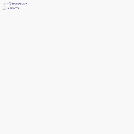
<Заголовок>
<Текст>