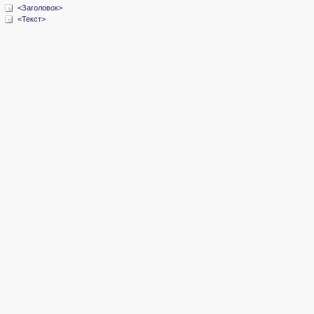
<Заголовок>
<Текст>