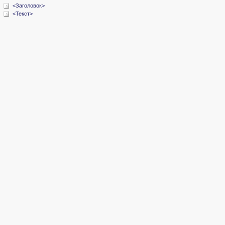
<Заголовок>
<Текст>