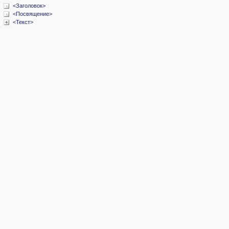
<Заголовок>
<Посвящение>
<Текст>