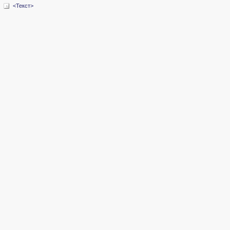
<Текст>