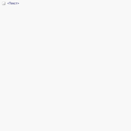
<Текст>