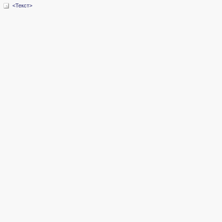
<Текст>