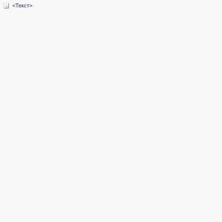
<Текст>