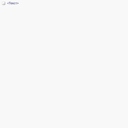
<Текст>