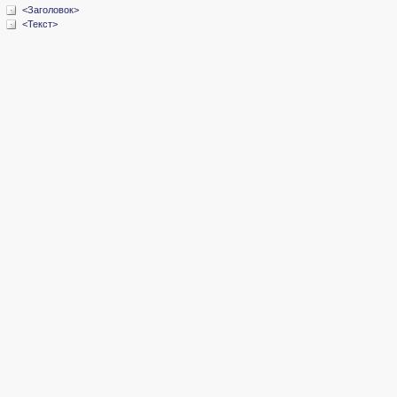
<Заголовок>
<Текст>