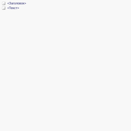
<Заголовок>
<Текст>