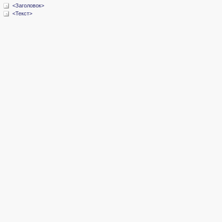
<Заголовок>
<Текст>