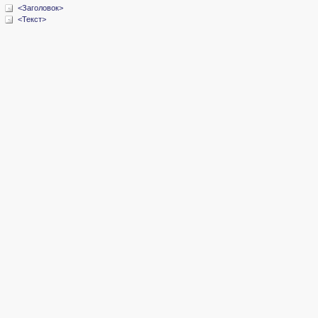
<Заголовок>
<Текст>