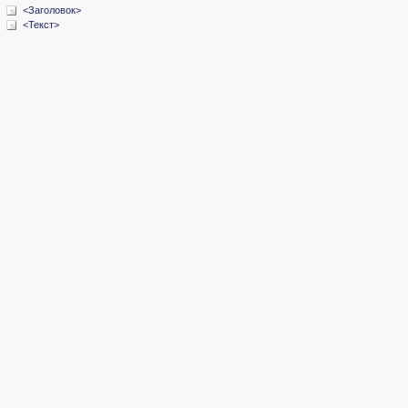
<Заголовок>
<Текст>