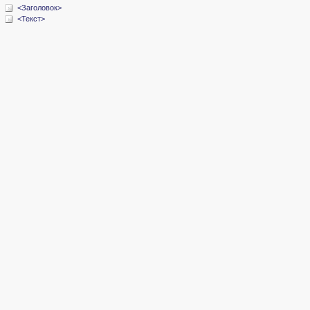
<Заголовок>
<Текст>