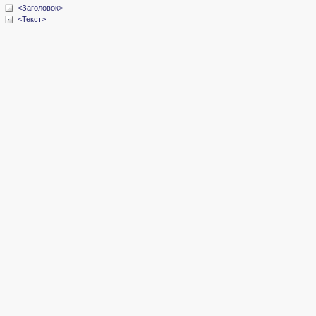
<Заголовок>
<Текст>