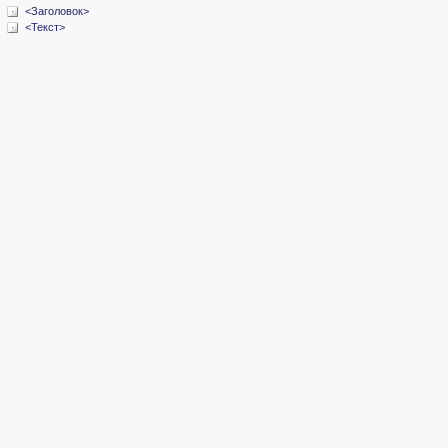
<Заголовок>
<Текст>