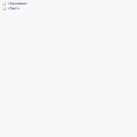
<Заголовок>
<Текст>