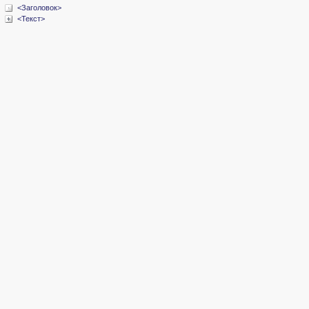
<Заголовок>
<Текст>