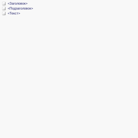
<Заголовок>
<Подзаголовок>
<Текст>