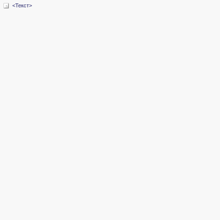
<Текст>