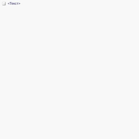
<Текст>